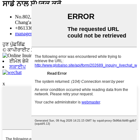
ਸਾਡੇ ਨਾਲ ਸੰਪਰਕ ਕਰੋ
No.802, ਯੂਨਿਟ 2, ਬਿਲਡਿੰਗ 11, ਫੇਜ਼ 2, Aobei-Gongyuan,
Chang'an District, Shijiazhuang, Hebei, China
+8613363860176, +8613223455645
manager@qqglassltd.com
ਹੁਣ ਪੁੱਛਗਿੱਛ
© ਕਾਪੀਰਾਈਟ 20192020: ਸਾਰੇ ਅਧਿਕਾਰ ਰਾਖਵੇਂ ਹਨ।
ਈਮੇਲ ਭੇਜੋ
ਸਕਾਈਪ
ਆਈ.ਓ.ਐੱਸ
x