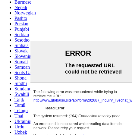
Burmese
Nepali
Norwegian
Pashto
Persian
Punjabi
Serbian
Sesotho
Sinhala
Slovak
Slovenian
Somali
Samoan
Scots Gaelic
Shona
Sindhi
Sundanese
Swahili
Tajik
Tamil
Telugu
Thai
Ukrainian
Urdu
Uzbek