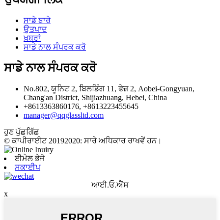
ਸਾਡੇ ਬਾਰੇ
ਉਤਪਾਦ
ਖ਼ਬਰਾਂ
ਸਾਡੇ ਨਾਲ ਸੰਪਰਕ ਕਰੋ
ਸਾਡੇ ਨਾਲ ਸੰਪਰਕ ਕਰੋ
No.802, ਯੂਨਿਟ 2, ਬਿਲਡਿੰਗ 11, ਫੇਜ਼ 2, Aobei-Gongyuan,
Chang'an District, Shijiazhuang, Hebei, China
+8613363860176, +8613223455645
manager@qqglassltd.com
ਹੁਣ ਪੁੱਛਗਿੱਛ
© ਕਾਪੀਰਾਈਟ 20192020: ਸਾਰੇ ਅਧਿਕਾਰ ਰਾਖਵੇਂ ਹਨ।
ਈਮੇਲ ਭੇਜੋ
ਸਕਾਈਪ
ਆਈ.ਓ.ਐੱਸ
x