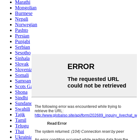
Marathi
Mongolian
Burmese
Nepali
Norwegian
Pashto
Persian
Punjabi
Serbian
Sesotho
Sinhala
Slovak
Slovenian
Somali
Samoan
Scots Gaelic
Shona
Sindhi
Sundanese
Swahili
Tajik
Tamil
Telugu
Thai
Ukrainian