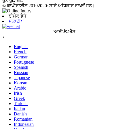
ਹੁਣ ਪੁੱਛਗਿੱਛ
© ਕਾਪੀਰਾਈਟ 20192020: ਸਾਰੇ ਅਧਿਕਾਰ ਰਾਖਵੇਂ ਹਨ।
ਈਮੇਲ ਭੇਜੋ
ਸਕਾਈਪ
ਆਈ.ਓ.ਐੱਸ
x
English
French
German
Portuguese
Spanish
Russian
Japanese
Korean
Arabic
Irish
Greek
Turkish
Italian
Danish
Romanian
Indonesian