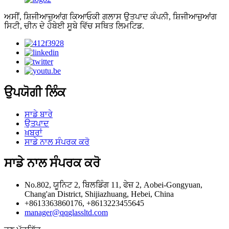
ਅਸੀਂ, ਸ਼ਿਜੀਆਜ਼ੁਆਂਗ ਕਿਆਓਕੀ ਗਲਾਸ ਉਤਪਾਦ ਕੰਪਨੀ, ਸ਼ਿਜੀਆਜ਼ੁਆਂਗ
ਸਿਟੀ, ਚੀਨ ਦੇ ਹੇਬੇਈ ਸੂਬੇ ਵਿੱਚ ਸਥਿਤ ਲਿਮਟਿਡ.
ਉਪਯੋਗੀ ਲਿੰਕ
ਸਾਡੇ ਬਾਰੇ
ਉਤਪਾਦ
ਖ਼ਬਰਾਂ
ਸਾਡੇ ਨਾਲ ਸੰਪਰਕ ਕਰੋ
ਸਾਡੇ ਨਾਲ ਸੰਪਰਕ ਕਰੋ
No.802, ਯੂਨਿਟ 2, ਬਿਲਡਿੰਗ 11, ਫੇਜ਼ 2, Aobei-Gongyuan,
Chang'an District, Shijiazhuang, Hebei, China
+8613363860176, +8613223455645
manager@qqglassltd.com